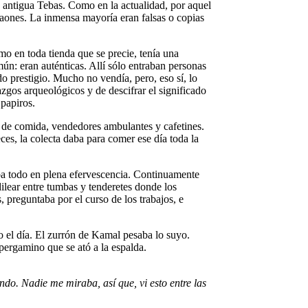
 antigua Tebas. Como en la actualidad, por aquel
raones. La inmensa mayoría eran falsas o copias
mo en toda tienda que se precie, tenía una
ún: eran auténticas. Allí sólo entraban personas
o prestigio. Mucho no vendía, pero, eso sí, lo
zgos arqueológicos y de descifrar el significado
 papiros.
os de comida, vendedores ambulantes y cafetines.
es, la colecta daba para comer ese día toda la
aba todo en plena efervescencia. Continuamente
dilear entre tumbas y tenderetes donde los
 preguntaba por el curso de los trabajos, e
o el día. El zurrón de Kamal pesaba lo suyo.
pergamino que se ató a la espalda.
do. Nadie me miraba, así que, vi esto entre las