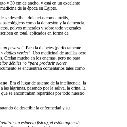
argo y 30 cm de ancho, y está en un excelente
 medicina de la época en Egipto.
e se describen dolencias como artritis,
s psicológicos como la depresión y la demencia,
sectos, polvos minerales y sobre todo vegetales
criben en total, aplicados en forma de
o un pesario
”. Para la diabetes (perfectamente
y dátiles verdes
”. Uso medicinal de arcillas ocre
cas. Creían mucho en los enemas, pero no para
llos débiles
“o “
para producir olores
cumento se encuentran comentarios tales como
mano
. Era el lugar de asiento de la inteligencia, la
las lágrimas, pasando por la saliva, la orina, la
, que se encontraban repartidos por todo nuestro
tratando de describir la enfermedad y su
alizar un esfuerzo físico), el estómago está