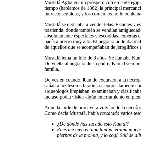
Mustafá Agha era un próspero comerciante egipci
tiempo (hablamos de 1862) la principal mercancí
muy conseguidas, y los comercios no lo ocultaba
Mustafá se dedicaba a vender telas. Estantes y es
trastienda, donde también se vendían antigüedade
absolutamente especiales y escogidas, expertas en
hacía a precio muy alto. El negocio no le iba ma
de aquellos que se acompañaban de jeroglíficos u 
Mustafá tenía un hijo de 8 años. Se llamaba Kama
De vuelta al negocio de su padre, Kamal siempre 
familia.
De vez en cuando, iban de excursión a la necrópo
salían a luz tesoros faraónicos exquisitamente co
arqueólogos limpiaban, examinaban y clasificaban
incluso podía visitar algún enterramiento en plen
Aquella tarde de primavera volvían de la necróp
Como decía Mustafá, había
rescatado
varios tes
¿De dónde has sacado esto Kamal?
Pues me metí en una tumba. Había mucha ge
piernas de la momia, y lo cogí. Salí de a