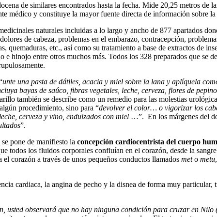
 docena de similares encontrados hasta la fecha. Mide 20,25 metros de l
te médico y constituye la mayor fuente directa de información sobre la
medicinales
naturales incluidas a lo largo y ancho de 877 apartados dond
, dolores de cabeza, problemas en el embarazo, contracepción, problema
uras, quemaduras, etc., así como su tratamiento a base de extractos de in
o e hinojo entre otros muchos más. Todos los 328 preparados que se des
crupulosamente.
“
unte una pasta de dátiles, acacia y miel sobre la lana y aplíquela com
luya bayas de saúco, fibras vegetales, leche, cerveza, flores de pepino 
amarillo también se describe como un remedio para las molestias urológi
 algún procedimiento, sino para “
devolver el color… o vigorizar los cabe
leche, cerveza y vino, endulzados con miel
…”. En los márgenes del do
ultados
”.
 se pone de manifiesto la
concepción cardiocentrista del cuerpo hu
 todos los fluidos corporales confluían en el corazón, desde la sangre a 
cia el corazón a través de unos pequeños conductos llamados
met
o
metu
ncia cardiaca, la angina de pecho y la disnea de forma muy particular, 
 usted observará que no hay ninguna condición para cruzar en Nilo (re