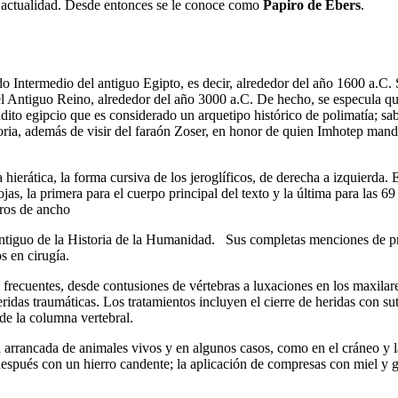
a actualidad. Desde entonces se le conoce como
Papiro de Ebers
.
 Intermedio del antiguo Egipto, es decir, alrededor del año 1600 a.C. 
l Antiguo Reino, alrededor del año 3000 a.C. De hecho, se especula que 
dito egipcio que es considerado un arquetipo histórico de polimatía; sa
toria, además de visir del faraón Zoser, en honor de quien Imhotep man
hierática, la forma cursiva de los jeroglíficos, de derecha a izquierda. 
rojas, la primera para el cuerpo principal del texto y la última para las 6
tros de ancho
 antiguo de la Historia de la Humanidad. Sus completas menciones de pr
s en cirugía.
frecuentes, desde contusiones de vértebras a luxaciones en los maxilares
idas traumáticas. Los tratamientos incluyen el cierre de heridas con sut
de la columna vertebral.
a arrancada de animales vivos y en algunos casos, como en el cráneo y la
s después con un hierro candente; la aplicación de compresas con miel y 