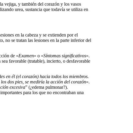
la vejiga, y también del corazón y los vasos
izando urea, sustancia que todavía se utiliza en
siones en la cabeza y se extienden por el
 no se tratan las lesiones en la parte inferior del
cción de «
Examen
» o «
Síntomas significativos
«.
a sea favorable (tratable), incierto, o desfavorable
s en él (el corazón) hacia todos los miembros.
los dos pies, se mediría la acción del corazón
«.
ación excesiva
” (¿edema pulmonar?).
s importantes para los que no encontraban una