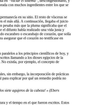
stía en
“vaciar el sistema”
, descongestionarlo, y
rada con muchos ingredientes entre los que se
ermanecía en su sitio. El resto de vísceras se
el más allá. A continuación, llegaba el juicio
ón pesaba más que la pluma significaba que el
 el difunto había realizado una vida justa y
ado escarabeo o escarabajo de corazón, que solía
ra asegurar que el corazón no testificase en
paralelos a los principios científicos de hoy, y
critos llamando a los dioses egipcios de la
. No existía, por ejemplo, el concepto de
ales, sin embargo, la incorporación de prácticas
ual para explicar por qué un remedio podría no
los siete agujeros de la cabeza! » (Ebers
ura y el tiempo en el que fueron escritos. Estos