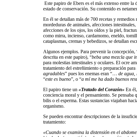
Este papiro de Ebers es el más extenso entre la
estado de conservación. Su contenido es netamen
En él se detallan más de 700 recetas y remedios 
mordeduras de animales, afecciones intestinales
afecciones de los ojos, los oídos y la piel, fract
como mirra, incienso, cardamomo, eneldo, tomill
cataplasmas, cremas y bebedizos, se detallan es
Algunos ejemplos. Para prevenir la concepción, 
descrita en este papiro), “
beba una mezcla que inc
para molestias intestinales y oculares. El ocre 
tratamiento del estreñimiento o preparación para
agradables
” pues los enemas eran “…
de agua, 
“
este es bueno
”, o “
a mí me ha dado buenos res
El papiro tiene un
«Tratado del Corazón»
En él,
conciencia moral y el pensamiento. Se pensaba que
bilis o el esperma. Estas sustancias viajaban ha
organismo.
Se pueden encontrar descripciones de la insuficie
tratamiento:
«Cuando se examina la distensión en el abdomen,