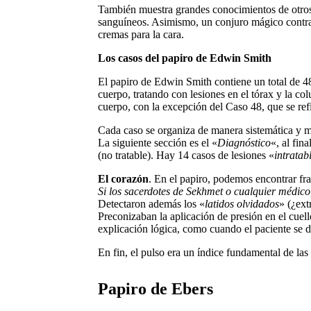
También muestra grandes conocimientos de otros ór
sanguíneos. Asimismo, un conjuro mágico contra la
cremas para la cara.
Los casos del papiro de Edwin Smith
El papiro de Edwin Smith contiene un total de 48
cuerpo, tratando con lesiones en el tórax y la col
cuerpo, con la excepción del Caso 48, que se refi
Cada caso se organiza de manera sistemática y
La siguiente sección es el «
Diagnóstico
«, al fin
(no tratable). Hay 14 casos de lesiones «
intratab
El corazón
. En el papiro, podemos encontrar fr
Si los sacerdotes de Sekhmet o cualquier médico,
Detectaron además los «
latidos olvidados
» (¿ext
Preconizaban la aplicación de presión en el cue
explicación lógica, como cuando el paciente se 
En fin, el pulso era un índice fundamental de la
Papiro de Ebers