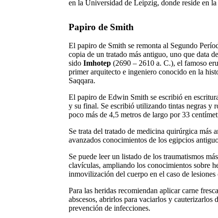
en la Universidad de Leipzig, donde reside en l
Papiro de Smith
El papiro de Smith se remonta al Segundo Período
copia de un tratado más antiguo, uno que data de
sido
Imhotep
(2690 – 2610 a. C.), el famoso eru
primer arquitecto e ingeniero conocido en la his
Saqqara.
El papiro de Edwin Smith se escribió en escritura 
y su final. Se escribió utilizando tintas negras y 
poco más de 4,5 metros de largo por 33 centíme
Se trata del tratado de medicina quirúrgica más
avanzados conocimientos de los egipcios antiguo
Se puede leer un listado de los traumatismos más 
clavículas, ampliando los conocimientos sobre her
inmovilización del cuerpo en el caso de lesiones 
Para las heridas recomiendan aplicar carne fresc
abscesos, abrirlos para vaciarlos y cauterizarlo
prevención de infecciones.