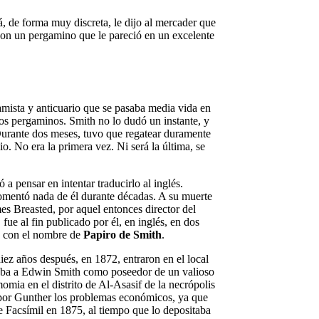
á, de forma muy discreta, le dijo al mercader que
con un pergamino que le pareció en un excelente
mista y anticuario que se pasaba media vida en
dos pergaminos. Smith no lo dudó un instante, y
 Durante dos meses, tuvo que regatear duramente
o. No era la primera vez. Ni será la última, se
a pensar en intentar traducirlo al inglés.
comentó nada de él durante décadas. A su muerte
es Breasted, por aquel entonces director del
fue al fin publicado por él, en inglés, en dos
e con el nombre de
Papiro de Smith
.
ez años después, en 1872, entraron en el local
alaba a Edwin Smith como poseedor de un valioso
mia en el distrito de Al-Asasif de la necrópolis
s por Gunther los problemas económicos, ya que
e Facsímil en 1875, al tiempo que lo depositaba