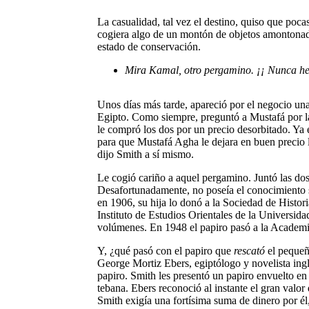
La casualidad, tal vez el destino, quiso que poca
cogiera algo de un montón de objetos amontonado
estado de conservación.
Mira Kamal, otro pergamino. ¡¡ Nunca hem
Unos días más tarde, apareció por el negocio un
Egipto. Como siempre, preguntó a Mustafá por las
le compró los dos por un precio desorbitado. Ya 
para que Mustafá Agha le dejara en buen precio la
dijo Smith a sí mismo.
Le cogió cariño a aquel pergamino. Juntó las dos 
Desafortunadamente, no poseía el conocimiento s
en 1906, su hija lo donó a la Sociedad de Histor
Instituto de Estudios Orientales de la Universida
volúmenes. En 1948 el papiro pasó a la Academ
Y, ¿qué pasó con el papiro que
rescató
el pequeñ
George Mortiz Ebers, egiptólogo y novelista ing
papiro. Smith les presentó un papiro envuelto en
tebana. Ebers reconoció al instante el gran valo
Smith exigía una fortísima suma de dinero por él