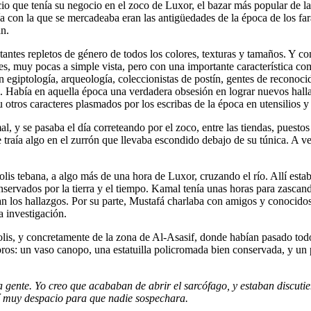
o que tenía su negocio en el zoco de Luxor, el bazar más popular de la
a con la que se mercadeaba eran las antigüedades de la época de los fa
n.
tantes repletos de género de todos los colores, texturas y tamaños. Y co
s, muy pocas a simple vista, pero con una importante característica com
 egiptología, arqueología, coleccionistas de postín, gentes de reconocid
l. Había en aquella época una verdadera obsesión en lograr nuevos halla
otros caracteres plasmados por los escribas de la época en utensilios y
l, y se pasaba el día correteando por el zoco, entre las tiendas, puest
traía algo en el zurrón que llevaba escondido debajo de su túnica. A vec
lis tebana, a algo más de una hora de Luxor, cruzando el río. Allí est
nservados por la tierra y el tiempo. Kamal tenía unas horas para zascan
 los hallazgos. Por su parte, Mustafá charlaba con amigos y conocidos,
a investigación.
olis, y concretamente de la zona de Al-Asasif, donde habían pasado tod
oros: un vaso canopo, una estatuilla policromada bien conservada, y un 
nte. Yo creo que acababan de abrir el sarcófago, y estaban discutien
llí muy despacio para que nadie sospechara.