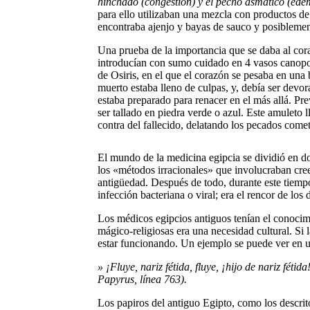
hinchado (congestión) y el pecho asmático (edem
para ello utilizaban una mezcla con productos de
encontraba ajenjo y bayas de sauco y posiblemen
Una prueba de la importancia que se daba al cora
introducían con sumo cuidado en 4 vasos canopos,
de Osiris, en el que el corazón se pesaba en una
muerto estaba lleno de culpas, y, debía ser devor
estaba preparado para renacer en el más allá. Pr
ser tallado en piedra verde o azul. Este amuleto 
contra del fallecido, delatando los pecados comet
El mundo de la medicina egipcia se dividió en dos
los «métodos irracionales» que involucraban cree
antigüedad. Después de todo, durante este tiempo
infección bacteriana o viral; era el rencor de los 
Los médicos egipcios antiguos tenían el conocimie
mágico-religiosas era una necesidad cultural. Si 
estar funcionando. Un ejemplo se puede ver en u
» ¡Fluye, nariz fétida, fluye, ¡hijo de nariz fét
Papyrus, línea 763).
Los papiros del antiguo Egipto, como los descrito