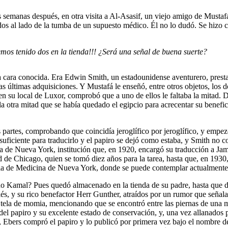
s semanas después, en otra visita a Al-Asasif, un viejo amigo de Mustaf
s al lado de la tumba de un supuesto médico. Él no lo dudó. Se hizo 
os tenido dos en la tienda!!! ¿Será una señal de buena suerte?
a cara conocida. Era Edwin Smith, un estadounidense aventurero, presta
 últimas adquisiciones. Y Mustafá le enseñó, entre otros objetos, los 
en su local de Luxor, comprobó que a uno de ellos le faltaba la mitad.
 otra mitad que se había quedado el egipcio para acrecentar su benefici
partes, comprobando que coincidía jeroglífico por jeroglífico, y empezó 
uficiente para traducirlo y el papiro se dejó como estaba, y Smith no 
ia de Nueva York, institución que, en 1920, encargó su traducción a Jam
d de Chicago, quien se tomó diez años para la tarea, hasta que, en 1930, 
ia de Medicina de Nueva York, donde se puede contemplar actualment
o Kamal? Pues quedó almacenado en la tienda de su padre, hasta que di
lés, y su rico benefactor Herr Gunther, atraídos por un rumor que señ
 tela de momia, mencionando que se encontró entre las piernas de una mo
r del papiro y su excelente estado de conservación, y, una vez allanado
, Ebers compró el papiro y lo publicó por primera vez bajo el nombre d