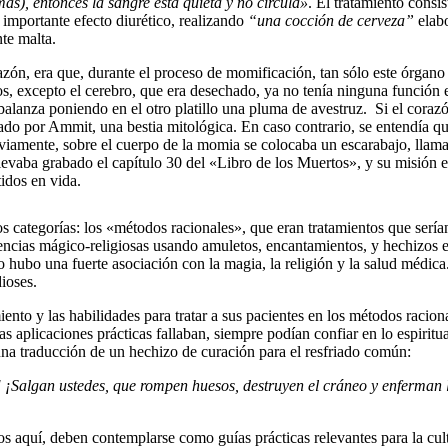
as), entonces la sangre está quieta y no circula»
. El tratamiento consi
 importante efecto diurético, realizando
“una cocción de cerveza”
elabo
te malta.
zón, era que, durante el proceso de momificación, tan sólo este órgano p
 excepto el cerebro, que era desechado, ya no tenía ninguna función en 
 balanza poniendo en el otro platillo una pluma de avestruz.
Si el coraz
ado por Ammit, una bestia mitológica. En caso contrario, se entendía que
eviamente, sobre el cuerpo de la momia se colocaba un escarabajo, llam
llevaba grabado el capítulo 30 del «Libro de los Muertos», y su misión e
idos en vida.
 categorías: los «métodos racionales», que eran tratamientos que serían 
ncias mágico-religiosas usando amuletos, encantamientos, y hechizos es
 hubo una fuerte asociación con la magia, la religión y la salud médica
dioses.
nto y las habilidades para tratar a sus pacientes en los métodos racion
las aplicaciones prácticas fallaban, siempre podían confiar en lo espirit
na traducción de un hechizo de curación para el resfriado común:
ida! ¡Salgan ustedes, que rompen huesos, destruyen el cráneo y enferman 
s aquí, deben contemplarse como guías prácticas relevantes para la cult