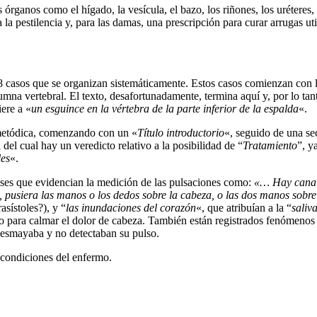
ganos como el hígado, la vesícula, el bazo, los riñones, los uréteres, 
 pestilencia y, para las damas, una prescripción para curar arrugas util
 casos que se organizan sistemáticamente. Estos casos comienzan con le
umna vertebral. El texto, desafortunadamente, termina aquí y, por lo tanto,
ere a «
un esguince en la vértebra de la parte inferior de la espalda
«.
 metódica, comenzando con un «
Título introductorio
«, seguido de una se
al del cual hay un veredicto relativo a la posibilidad de “
Tratamiento
”, y
les
«.
ases que evidencian la medición de las pulsaciones como:
«… Hay canale
 pusiera las manos o los dedos sobre la cabeza, o las dos manos sobre 
rasístoles?), y “
las inundaciones del corazón
«, que atribuían a la “
saliv
llo para calmar el dolor de cabeza. También están registrados fenómeno
desmayaba y no detectaban su pulso.
s condiciones del enfermo.